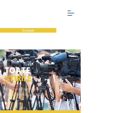
Contact
TOATE
ȘTIRILE
.
Activitati&Evenimente
F.S.L.I. PETROL-ENERGIE