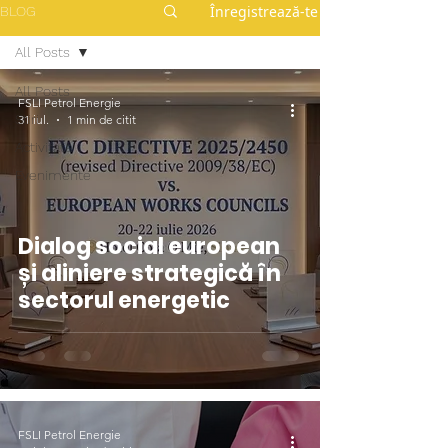
Înregistrează-te
BLOG
All Posts
All Posts
FSLI Petrol Energie
Stiri
31 iul.
1 min de citit
Activitate
Evenimente
Dialog social european
și aliniere strategică în
sectorul energetic
FSLI Petrol Energie