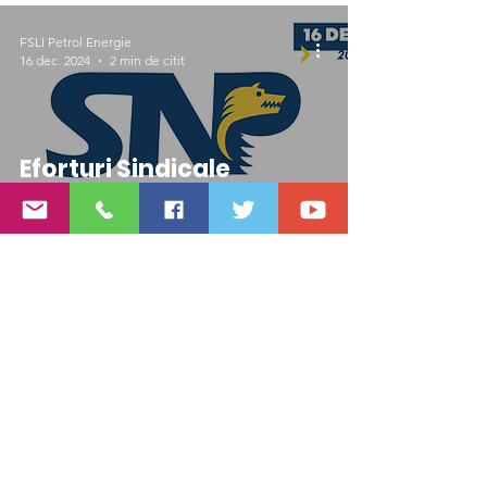
FSLI Petrol Energie
16 dec. 2024
2 min de citit
Eforturi Sindicale
Susținute pentru
Drepturile Angajaților și
Solidaritatea Colectivă
FSLI Petrol Energie
14 dec. 2024
1 min de citit