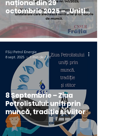
național din 29
octombrie 2025 – „Uniți
pentru o viață decentă!”
FSLI Petrol Energie
8 sept. 2025
1 min de citit
8 Septembrie – Ziua
Petrolistului: uniți prin
muncă, tradiție și viitor