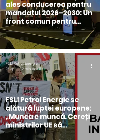
ales conducerea pentru
mandatul 2026–2030: Un
front comun pentru
demnitate și reziliență
FSLI Petrol Energie
28 apr.
2 min de citit
FSLI Petrol Energie se
alătură luptei europene:
„Munca e muncă. Cereți
miniștrilor UE să
interzică stagiile