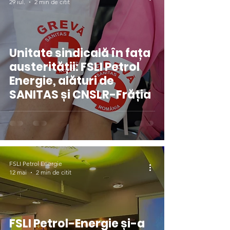
29 iul.
2 min de citit
Unitate sindicală în fața
austerității: FSLI Petrol
Energie, alături de
SANITAS și CNSLR-Frăția
FSLI Petrol Energie
12 mai
2 min de citit
FSLI Petrol-Energie și-a