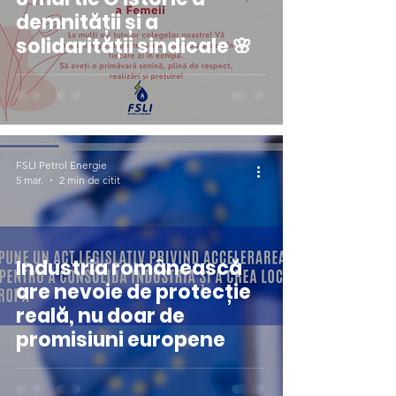
demnității și a
solidarității sindicale 🌸
FSLI Petrol Energie
5 mar.
2 min de citit
Industria românească
are nevoie de protecție
reală, nu doar de
promisiuni europene