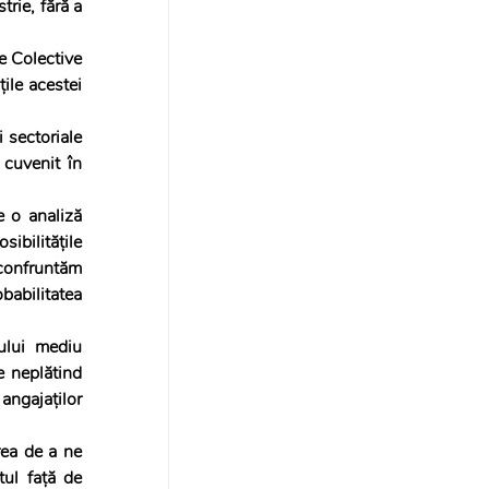
ie, fără a 
le acestei 
sectoriale 
cuvenit în 
ibilitățile 
 confruntăm 
babilitatea 
lui mediu 
 neplătind 
angajaților 
ul față de 