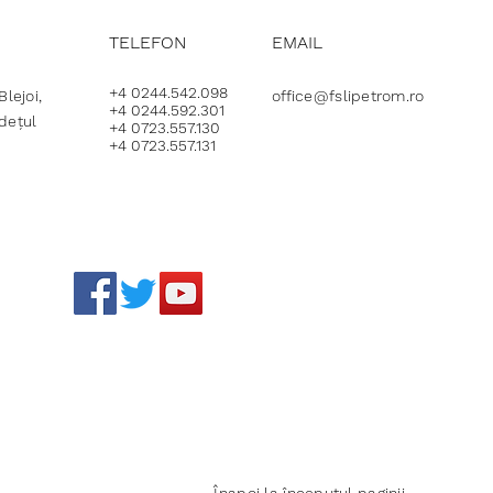
TELEFON
EMAIL
+4 0244.542.098
lejoi,
office@fslipetrom.ro
+4 0244.592.301
udețul
+4 0723.557.130
+4 0723.557.131
Înapoi la începutul paginii