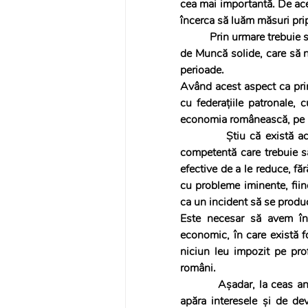
cea mai importantă. De acee
încerca să luăm măsuri prip
          Prin urmare trebuie să ne asigurăm că avem un cadru predictibil, protejat de Contracte Colective 
de Muncă solide, care să nu
perioade.
Având acest aspect ca prin
cu federațiile patronale, 
economia românească, pe b
          Știu că există această provocare a reducerii cheltuielilor, dar acest fapt impune o analiză 
competentă care trebuie să 
efective de a le reduce, fă
cu probleme iminente, fiind
ca un incident să se produ
Este necesar să avem în 
economic, în care există fo
niciun leu impozit pe profit
români. 
          Așadar, la ceas aniversar, să ne amintim de forța noastră colectivă, de determinarea de a ne 
apăra interesele și de de