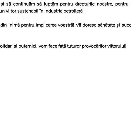
i și să continuăm să luptăm pentru drepturile noastre, pentru c
 viitor sustenabil în industria petrolieră.
 din inimă pentru implicarea voastră! Vă doresc sănătate și succe
Solidari și puternici, vom face față tuturor provocărilor viitorului!