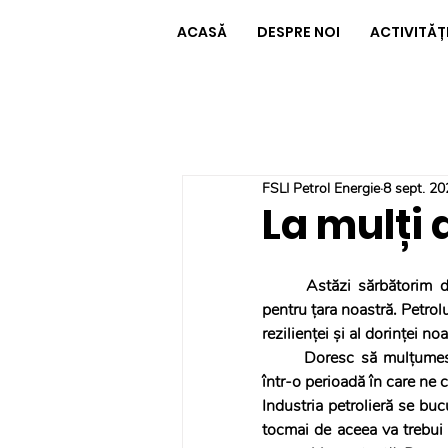
ACASĂ
DESPRE NOI
ACTIVITĂȚ
FSLI Petrol Energie
8 sept. 20
La mulți a
Astăzi sărbătorim de
pentru țara noastră. Petrol
rezilienței și al dorinței 
Doresc să mulțumesc 
într-o perioadă în care ne c
Industria petrolieră se buc
tocmai de aceea va trebui 