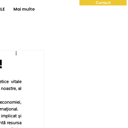
Contact
ILE
Mai multe
!
ice vitale 
noastre, al 
economiei, 
rnațional.
implicat și 
tă resursa 