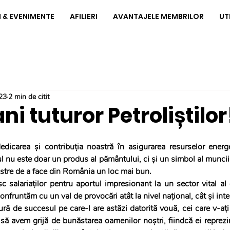
I & EVENIMENTE
AFILIERI
AVANTAJELE MEMBRILOR
UT
23
2 min de citit
ni tuturor Petroliștilor
dicarea și contribuția noastră în asigurarea resurselor energet
ul nu este doar un produs al pământului, ci și un simbol al muncii 
noastre de a face din România un loc mai bun.
salariaților pentru aportul impresionant la un sector vital al 
onfruntăm cu un val de provocări atât la nivel național, cât și inte
ură de succesul pe care-l are astăzi datorită vouă, cei care v-ați 
să avem grijă de bunăstarea oamenilor noștri, fiindcă ei reprezin