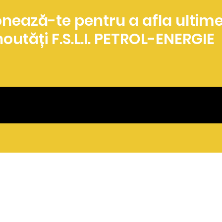
nează-te pentru a afla ultime
noutăți F.S.L.I. PETROL-ENERGIE