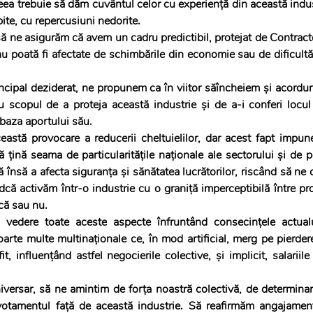
a trebuie să dăm cuvântul celor cu experiență din această industr
ite, cu repercusiuni nedorite.
 poată fi afectate de schimbările din economie sau de dificultăți
cipal deziderat, ne propunem ca în viitor săîncheiem și acorduri 
cu scopul de a proteja această industrie și de a-i conferi locul 
aza aportului său.
țină seama de particularitățile naționale ale sectorului și de pos
ră însă a afecta siguranța și sănătatea lucrătorilor, riscând să ne
că activăm într-o industrie cu o graniță imperceptibilă între pro
că sau nu.
vedere toate aceste aspecte înfruntând consecințele actualu
arte multe multinaționale ce, în mod artificial, merg pe pierdere
, influențând astfel negocierile colective, și implicit, salariile 
votamentul față de această industrie. Să reafirmăm angajament