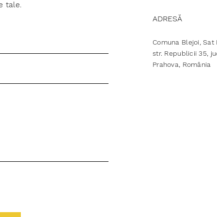
e tale.
ADRESĂ
Comuna Blejoi, Sat B
str. Republicii 35, j
Prahova, România