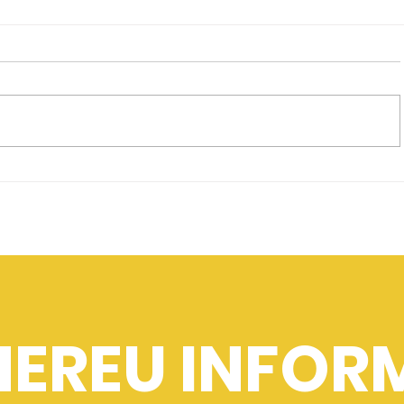
 aliniere
Unitate sindicală în fața 
nergetic
FSLI Petrol Energie, alătu
și CNSLR-Frăția
 MEREU INFO