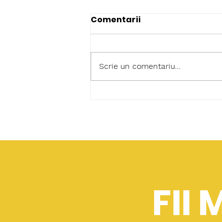
Comentarii
Scrie un comentariu...
Dialog social european și
strategică în sectorul e
FII