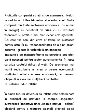
Profiturile companiei au atins, de asemenea, niveluri 
record în al doilea trimestru al acestui anul. Multe 
companii din toate sectoarele economice (nu numai 
în energie) au beneficiat de criză, cu cu rezultate 
financiare și profituri mai mari decât cele așteptate. 
Cei care fac bani din criză ar trebui să plătească 
pentru asta. Ei au responsabilitatea de a plăti salarii 
decente – și cota lor echitabilă din impozite.
Impozitele pe megaprofiturile corporatiste pot oferi 
banii necesari pentru ajutor guvernamental în lupta 
cu criza costului ridicat al vieții. De asemenea, mai 
multă redistribuire ar crea o cerere economică, 
susținând astfel creșterea economică, iar oamenii 
obișnuiți ar avea mai mulți bani de cheltuit.
Nu salariile induc inflația!
În ciuda tuturor dovezilor că inflația este determinată 
în principal de prețurile la energie, angajatorii 
avertizează împotriva unei „spirale prețuri - salarii”, 
pledând pentru o reducere salarială drastică ca să 