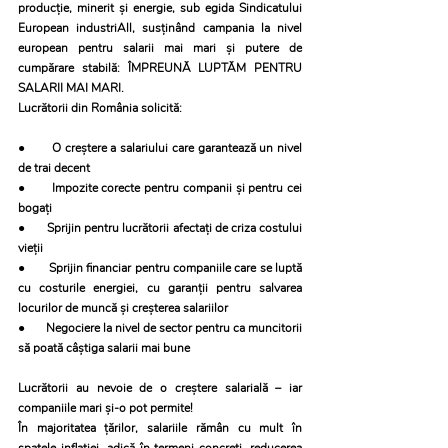
producție, minerit și energie, sub egida Sindicatului 
European industriAll, susținând campania la nivel 
european pentru salarii mai mari și putere de 
cumpărare stabilă: ÎMPREUNĂ LUPTĂM PENTRU 
SALARII MAI MARI.
Lucrătorii din România solicită:
●       O creștere a salariului care garantează un nivel 
de trai decent
●       Impozite corecte pentru companii și pentru cei 
bogați
●       Sprijin pentru lucrătorii afectați de criza costului 
vieții
●       Sprijin financiar pentru companiile care se luptă 
cu costurile energiei, cu garanții pentru salvarea 
locurilor de muncă și creșterea salariilor
●       Negociere la nivel de sector pentru ca muncitorii 
să poată câștiga salarii mai bune
Lucrătorii au nevoie de o creștere salarială – iar 
companiile mari și-o pot permite!
În majoritatea țărilor, salariile rămân cu mult în 