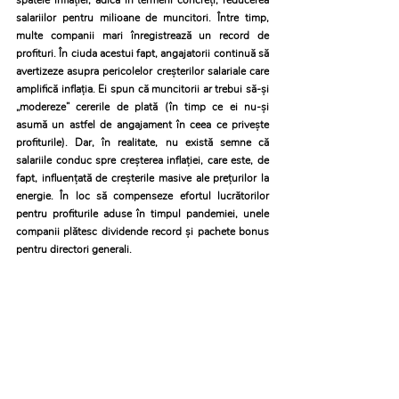
spatele inflației, adică în termeni concreți, reducerea 
salariilor pentru milioane de muncitori. Între timp, 
multe companii mari înregistrează un record de 
profituri. În ciuda acestui fapt, angajatorii continuă să  
avertizeze asupra pericolelor creșterilor salariale care 
amplifică inflația. Ei spun că muncitorii ar trebui să-și 
„modereze” cererile de plată (în timp ce ei nu-și 
asumă un astfel de angajament în ceea ce privește 
profiturile). Dar, în realitate, nu există semne că 
salariile conduc spre creșterea inflației, care este, de 
fapt, influențată de creșterile masive ale prețurilor la 
energie. În loc să compenseze efortul lucrătorilor 
pentru profiturile aduse în timpul pandemiei, unele 
companii plătesc dividende record și pachete bonus 
pentru directori generali.