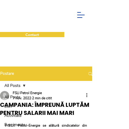
Contact
Postare
All Posts
FSLI Petrol Energie
All Posts
7 nov. 2022
2 min de citit
CAMPANIA: ÎMPREUNĂ LUPTĂM
Stiri
PENTRU SALARII MAI MARI
Activitate
Evenimente
F.S.L.I. Petrol-Energie se alătură sindicatelor din 