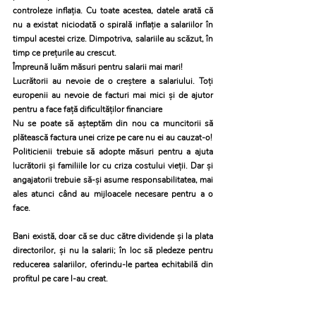
controleze inflația. Cu toate acestea, datele arată că 
nu a existat niciodată o spirală inflație a salariilor în 
timpul acestei crize. Dimpotriva, salariile au scăzut, în 
timp ce prețurile au crescut.
Împreună luăm măsuri pentru salarii mai mari!
Lucrătorii au nevoie de o creștere a salariului. Toți 
europenii au nevoie de facturi mai mici și de ajutor 
pentru a face față dificultăților financiare
Nu se poate să așteptăm din nou ca muncitorii să 
plătească factura unei crize pe care nu ei au cauzat-o!
Politicienii trebuie să adopte măsuri pentru a ajuta 
lucrătorii și familiile lor cu criza costului vieții. Dar și 
angajatorii trebuie să-și asume responsabilitatea, mai 
ales atunci când au mijloacele necesare pentru a o 
face.
Bani există, doar că se duc către dividende și la plata 
directorilor, și nu la salarii; în loc să pledeze pentru 
reducerea salariilor, oferindu-le partea echitabilă din 
profitul pe care l-au creat.