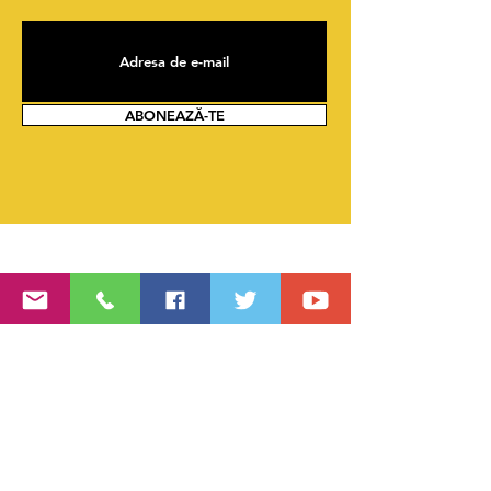
ABONEAZĂ-TE
Contact
Scrie-ne opinia ta sau adresează solicitările
tale.