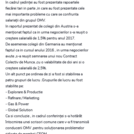
In cadrul ședinței au fost prezentate rapoartele 
fiecărei tari in parte ,in care au fost prezentate cele 
mai importante probleme cu care se confrunta 
salariații din grupul OMV.
In raportul prezentat de colegii din Austria s-a 
menționat faptul ca in urma negocierilor s-a reușit o 
creștere salarială de 1,5% pentru anul 2017.
De asemenea colegii din Germania au menționat 
faptul ca in cursul anului 2016 , in urma negocierilor 
avute ,s-a reușit semnarea unui nou Contract 
Colectiv de Munca ,cu o valabilitate de doi ani si o 
creștere salarială de 2,5%.
Un alt punct pe ordinea de zi a fost si stabilirea a 
patru grupuri de lucru .Grupurile de lucru au fost 
stabilite pe:
- Explorare & Productie
- Rafinare / Marketing
- Gas & Power
- Global Solution
Ca si concluzie , in cadrul conferinței s-a hotărât 
întocmirea unei scrisori comune care v-a fi transmisă 
conducerii OMV ,pentru soluționarea problemelor 