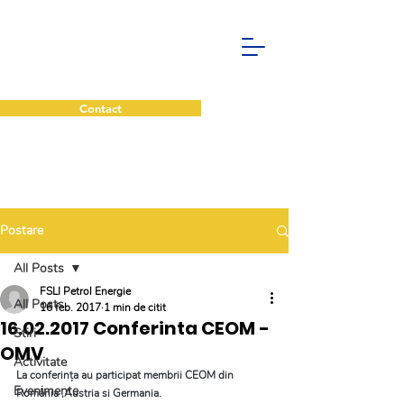
Contact
Postare
All Posts
FSLI Petrol Energie
All Posts
16 feb. 2017
1 min de citit
16.02.2017 Conferinta CEOM -
Stiri
OMV
Activitate
La conferința au participat membrii CEOM din 
Evenimente
România ,Austria si Germania.