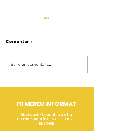
Comentarii
Scrie un comentariu...
IMPACTUL FONDULUI
8 martie O ist
EUROPEAN PENTRU
demnității și 
COMPETITIVITATE
solidarității s
ASUPRA SECTORULUI
🌸
PETROL ȘI ENERGIE DIN
FII MEREU INFORMAT
ROMÂNIA
Abonează-te pentru a afla
ultimele noutăți F.S.L.I. PETROL-
ENERGIE