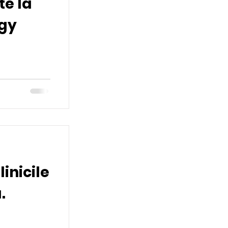
te la
gy
inicile
.