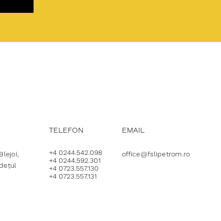
TELEFON
EMAIL
+4 0244.542.098
lejoi,
office@fslipetrom.ro
+4 0244.592.301
udețul
+4 0723.557.130
+4 0723.557.131