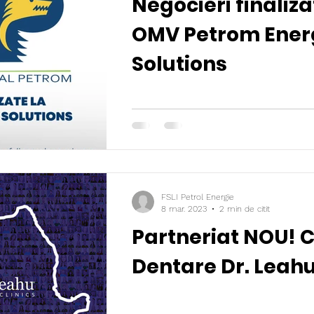
Negocieri finaliza
OMV Petrom Ener
Solutions
FSLI Petrol Energie
8 mar. 2023
2 min de citit
Partneriat NOU! Cl
Dentare Dr. Leahu