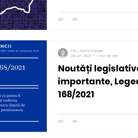
FSLI Petrol Energie
28 iun. 2021
1 min de citit
Noutăți legislativ
importante, Legea
168/2021