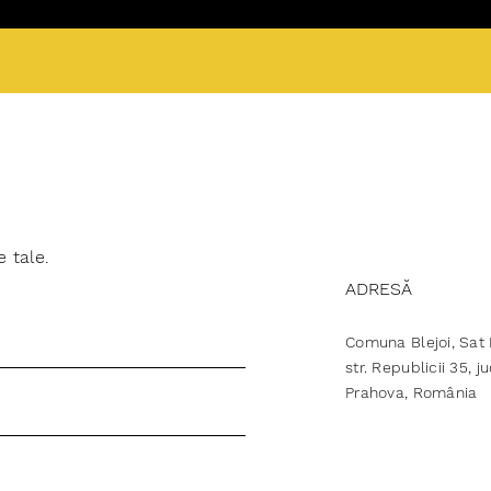
e tale.
ADRESĂ
Comuna Blejoi, Sat B
str. Republicii 35, j
Prahova, România