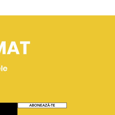
RMAT
le
ABONEAZĂ-TE