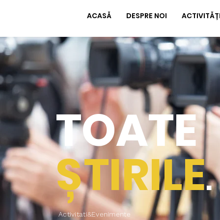
ACASĂ
DESPRE NOI
ACTIVITĂȚ
TOATE
ȘTIRILE
.
Activitati&Evenimente