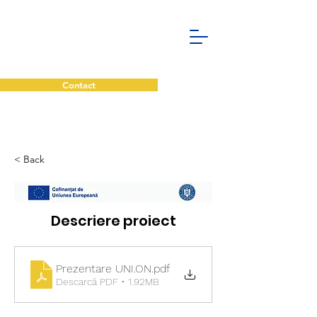
Contact
< Back
Descriere proiect
Prezentare UNI.ON
.pdf
Descarcă PDF • 1.92MB