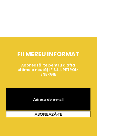
FII MEREU INFORMAT
Abonează-te pentru a afla
ultimele noutăți F.S.L.I. PETROL-
ENERGIE
ABONEAZĂ-TE