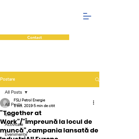
Contact
Postare
All Posts
FSLI Petrol Energie
All Posts
1 oct. 2019
5 min de citit
”Together at
Stiri
Work”/”Împreună la locul de
Activitate
muncă”,campania lansată de
Evenimente