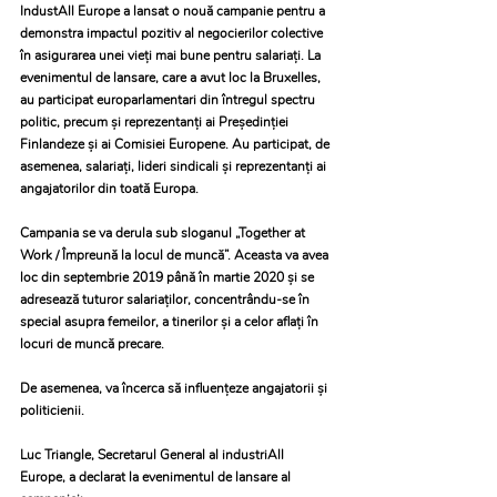
IndustAll Europe a lansat o nouă campanie pentru a 
demonstra impactul pozitiv al negocierilor colective 
în asigurarea unei vieți mai bune pentru salariați. La 
evenimentul de lansare, care a avut loc la Bruxelles, 
au participat europarlamentari din întregul spectru 
politic, precum și reprezentanți ai Președinției 
Finlandeze și ai Comisiei Europene. Au participat, de 
asemenea, salariați, lideri sindicali și reprezentanți ai 
angajatorilor din toată Europa.
Campania se va derula sub sloganul „Together at 
Work / Împreună la locul de muncă”. Aceasta va avea 
loc din septembrie 2019 până în martie 2020 și se 
adresează tuturor salariaților, concentrându-se în 
special asupra femeilor, a tinerilor și a celor aflați în 
locuri de muncă precare.
De asemenea, va încerca să influențeze angajatorii și 
politicienii.
Luc Triangle, Secretarul General al industriAll 
Europe, a declarat la evenimentul de lansare al 