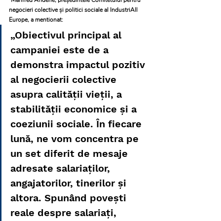
“Manfred Anderle, președintele Comitetului pentru 
negocieri colective și politici sociale al IndustriAll 
Europe, a mentionat:
„Obiectivul principal al 
campaniei este de a 
demonstra impactul pozitiv 
al negocierii colective 
asupra calității vieții, a 
stabilității economice și a 
coeziunii sociale. În fiecare 
lună, ne vom concentra pe 
un set diferit de mesaje 
adresate salariaților, 
angajatorilor, tinerilor și 
altora. Spunând povești 
reale despre salariați, 