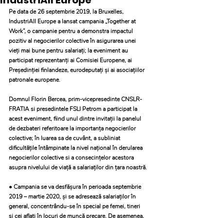
IndustriAll Europe
Pe data de 26 septembrie 2019, la Bruxelles, 
IndustriAll Europe a lansat campania „Together at 
Work”, o campanie pentru a demonstra impactul 
pozitiv al negocierilor colective în asigurarea unei 
vieți mai bune pentru salariați; la eveniment au 
participat reprezentanți ai Comisiei Europene, ai 
Președinției finlandeze, eurodeputați și ai asociațiilor 
patronale europene. 
Domnul Florin Bercea, prim-vicepresedinte CNSLR- 
FRATIA si presedintele FSLI Petrom a participat la 
acest eveniment, fiind unul dintre invitaţii la panelul 
de dezbateri referitoare la importanţa negocierilor 
colective; în luarea sa de cuvânt, a subliniat 
dificultăţile întâmpinate la nivel naţional în derularea 
negocierilor colective si a consecinţelor acestora 
asupra nivelului de viaţă a salariaţilor din ţara noastră.
● Campania se va desfășura în perioada septembrie 
2019 – martie 2020, și se adresează salariaților în 
general, concentrându-se în special pe femei, tineri 
și cei aflați în locuri de muncă precare. De asemenea, 