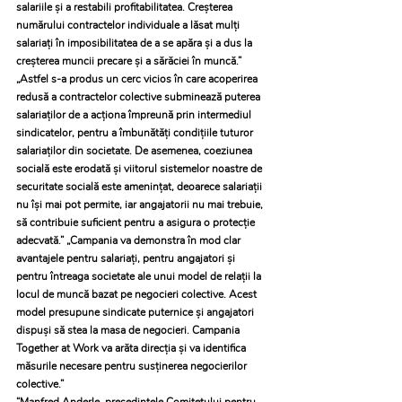
salariile și a restabili profitabilitatea. Creșterea 
numărului contractelor individuale a lăsat mulți 
salariați în imposibilitatea de a se apăra și a dus la 
creșterea muncii precare și a sărăciei în muncă.” 
„Astfel s-a produs un cerc vicios în care acoperirea 
redusă a contractelor colective subminează puterea 
salariaților de a acționa împreună prin intermediul 
sindicatelor, pentru a îmbunătăți condițiile tuturor 
salariaților din societate. De asemenea, coeziunea 
socială este erodată și viitorul sistemelor noastre de 
securitate socială este amenințat, deoarece salariații 
nu își mai pot permite, iar angajatorii nu mai trebuie, 
să contribuie suficient pentru a asigura o protecție 
adecvată.” „Campania va demonstra în mod clar 
avantajele pentru salariați, pentru angajatori și 
pentru întreaga societate ale unui model de relații la 
locul de muncă bazat pe negocieri colective. Acest 
model presupune sindicate puternice și angajatori 
dispuși să stea la masa de negocieri. Campania 
Together at Work va arăta direcţia și va identifica 
măsurile necesare pentru susținerea negocierilor 
colective.”