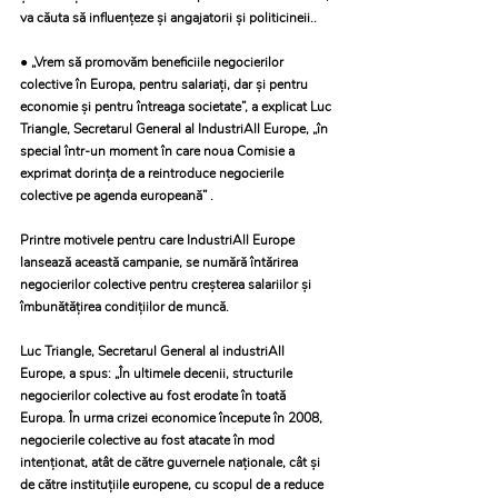
va căuta să influențeze și angajatorii și politicineii..
● „Vrem să promovăm beneficiile negocierilor 
colective în Europa, pentru salariați, dar și pentru 
economie și pentru întreaga societate”, a explicat Luc 
Triangle, Secretarul General al IndustriAll Europe, „în 
special într-un moment în care noua Comisie a 
exprimat dorința de a reintroduce negocierile 
colective pe agenda europeană” .
Printre motivele pentru care IndustriAll Europe 
lansează această campanie, se numără întărirea 
negocierilor colective pentru creșterea salariilor și 
îmbunătățirea condițiilor de muncă.
Luc Triangle, Secretarul General al industriAll 
Europe, a spus: „În ultimele decenii, structurile 
negocierilor colective au fost erodate în toată 
Europa. În urma crizei economice începute în 2008, 
negocierile colective au fost atacate în mod 
intenționat, atât de către guvernele naționale, cât și 
de către instituțiile europene, cu scopul de a reduce 