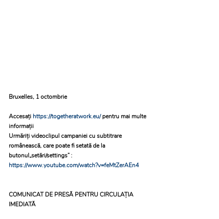
Bruxelles, 1 octombrie
Accesați 
https://togetheratwork.eu/
 pentru mai multe 
informații
Urmăriți videoclipul campaniei cu subtitrare 
românească, care poate fi setată de la 
butonul„setări/settings” : 
https://www.youtube.com/watch?v=feMtZerAEn4
COMUNICAT DE PRESĂ PENTRU CIRCULAȚIA 
IMEDIATĂ