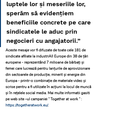
luptele lor și meseriile lor, 
sperăm să evidențiem 
beneficiile concrete pe care 
sindicatele le aduc prin 
negocieri cu angajatorii.”
Aceste mesaje vor fi difuzate de toate cele 181 de 
sindicate afiliate la industriAll Europe din 38 de țări 
europene - reprezentând 7 milioane de bărbați și 
femei care lucrează pentru lanțurile de aprovizionare 
din sectoarele de producție, minerit și energie din 
Europa - printr-o combinație de materiale video și 
scrise pentru a fi utilizate în acțiuni la locul de muncă 
și în reţelele social media. Mai multe informatii gasiti 
pe web site –ul campaniei “ Together at work “ : 
https://togetheratwork.eu/
.