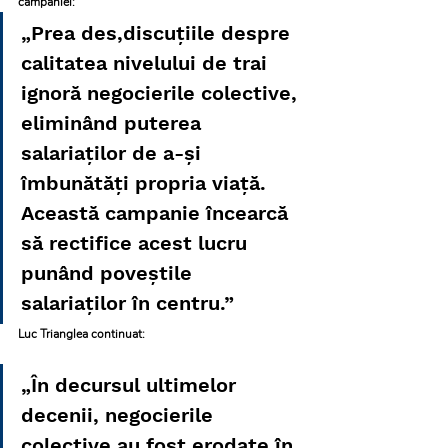
campaniei:
„Prea des,discuțiile despre 
calitatea nivelului de trai 
ignoră negocierile colective, 
eliminând puterea 
salariaților de a-și 
îmbunătăți propria viață. 
Această campanie încearcă 
să rectifice acest lucru 
punând poveștile 
salariaților în centru.”
Luc Trianglea continuat:
„În decursul ultimelor 
decenii, negocierile 
colective au fost erodate în 