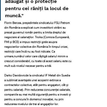
adăugat și o protecție 
pentru cei răniți la locul de 
muncă."
Florin Bercea, președintele sindicatului FSLI Petrom 
din România a explicat cum investitorii străini au 
presat guvernul român pentru a limita dreptul de 
negociere al salariaților. Troika (Comisia Europeană, 
FMI și BCE) a impus restricții grele asupra 
negocierilor colective din România în timpul crizei, 
restricții care încă nu au fost ridicate. Ca 
urmare,numărul celor care câştigă salariul minim a 
crescut considerabil, cu toate că acest salariu este cu 
mult sub nivelul necesar pentru a trăi.
Darko Davidovicde la sindicatul IF Metall din Suedia 
a subliniat avantajele unei acoperiri extinse a 
contractelor colective, atât pentru angajatori, cât și 
pentru salariați. Prin reducerea concurenței salariale, 
companiile au mai multă siguranță pentru a investi și 
pentru a concura în domeniul inovației, nu prin 
reducerea nivelului de trai al angajaților lor.