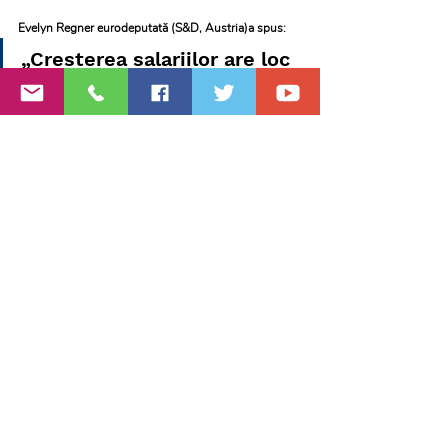
Evelyn Regner eurodeputată (S&D, Austria)a spus:
„Creșterea salariilor are loc 
pentru că sindicatele luptă 
și negociază pentru asta, 
dar uneori salariații nu 
realizează acest lucru [...] 
Toți trebuie să fie 
conștienți denegocierile 
colective.”
Din rândul publicului Domenec Ruiz Devesa 
(eurodeputat, S&D, Spain)și Marc Botenga 
(eurodeputat, GUE, Belgium)au adăugat sprijinul 
pentru o negociere colectivă mai puternică, 
subliniind avantajele pentru societatea în general.
Acest argument a fost apoi preluat de Pelle 
Hilmersson, secretarul general adjunct al 