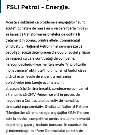
FSLI Petrol - Energie. 
Acesta a subliniat că problemele angajaţilor "sunt 
acute", tichetele de masă au o valoare foarte mică şi 
se încearcă transformarea biletelor de odihnă li 
tratament în bonus, printre altele. Comunicatul 
Sindicatului Naţional Petrom mai semnalează că 
petroliştii acuză deteriorarea dialogului social şi lipsa 
de respect cu care sunt trataţi de companie, 
nerecunoscându-li-se meritele avute "în profiturile 
monstruoase" obţinute în ultimul an şi faptul că se 
uită că este nevoie de ei pentru realizarea 
obiectivelor îndrăzneţe asumate prin 
strategie.Săptămâna trecută, conducerea companiei 
a transmis că OMV Petrom se află în proces de 
negociere a Contractului colectiv de muncă cu 
sindicatul reprezentativ, Sindicatul Naţional Petrom.
"Menţionăm că remuneraţia angajaţilor OMV Petrom 
este la niveluri competitive pentru industria relevantă 
de petrol şi gaze şi include bonusuri în cuantum fix 
şi indemnizaţii, conform Contractului colectiv de 