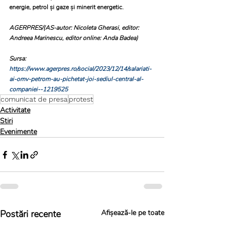
energie, petrol şi gaze şi minerit energetic. 
AGERPRES/(AS-autor: Nicoleta Gherasi, editor: 
Andreea Marinescu, editor online: Anda Badea)
Sursa: 
https://www.agerpres.ro/social/2023/12/14/salariati-
ai-omv-petrom-au-pichetat-joi-sediul-central-al-
companiei--1219525
comunicat de presa
protest
Activitate
Stiri
Evenimente
Postări recente
Afișează-le pe toate