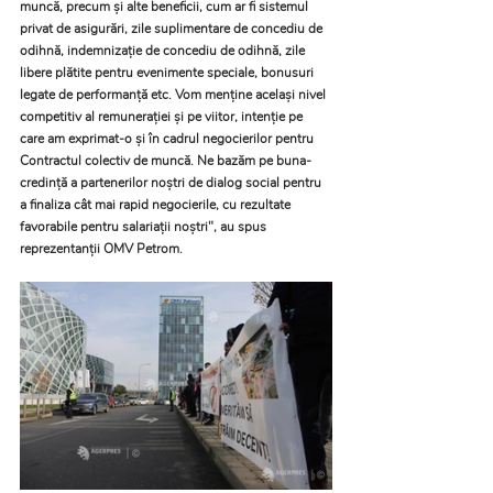
muncă, precum şi alte beneficii, cum ar fi sistemul 
privat de asigurări, zile suplimentare de concediu de 
odihnă, indemnizaţie de concediu de odihnă, zile 
libere plătite pentru evenimente speciale, bonusuri 
legate de performanţă etc. Vom menţine acelaşi nivel 
competitiv al remuneraţiei şi pe viitor, intenţie pe 
care am exprimat-o şi în cadrul negocierilor pentru 
Contractul colectiv de muncă. Ne bazăm pe buna-
credinţă a partenerilor noştri de dialog social pentru 
a finaliza cât mai rapid negocierile, cu rezultate 
favorabile pentru salariaţii noştri", au spus 
reprezentanţii OMV Petrom.