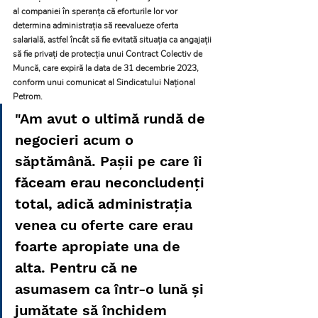
al companiei în speranţa că eforturile lor vor 
determina administraţia să reevalueze oferta 
salarială, astfel încât să fie evitată situaţia ca angajaţii 
să fie privaţi de protecţia unui Contract Colectiv de 
Muncă, care expiră la data de 31 decembrie 2023, 
conform unui comunicat al Sindicatului Naţional 
Petrom. 
"Am avut o ultimă rundă de 
negocieri acum o 
săptămână. Paşii pe care îi 
făceam erau neconcludenţi 
total, adică administraţia 
venea cu oferte care erau 
foarte apropiate una de 
alta. Pentru că ne 
asumasem ca într-o lună şi 
jumătate să închidem 