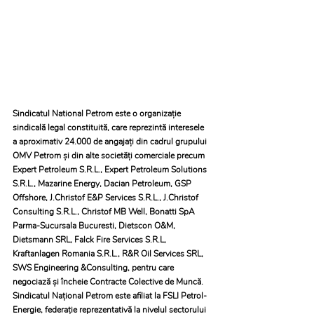
Sindicatul National Petrom este o organizaţie 
sindicală legal constituită, care reprezintă interesele 
a aproximativ 24.000 de angajaţi din cadrul grupului 
OMV Petrom şi din alte societăţi comerciale precum 
Expert Petroleum S.R.L., Expert Petroleum Solutions 
S.R.L., Mazarine Energy, Dacian Petroleum, GSP 
Offshore, J.Christof E&P Services S.R.L., J.Christof 
Consulting S.R.L., Christof MB Well, Bonatti SpA 
Parma-Sucursala Bucuresti, Dietscon O&M, 
Dietsmann SRL, Falck Fire Services S.R.L, 
Kraftanlagen Romania S.R.L., R&R Oil Services SRL, 
SWS Engineering &Consulting, pentru care 
negociază şi încheie Contracte Colective de Muncă. 
Sindicatul Naţional Petrom este afiliat la FSLI Petrol-
Energie, federaţie reprezentativă la nivelul sectorului 