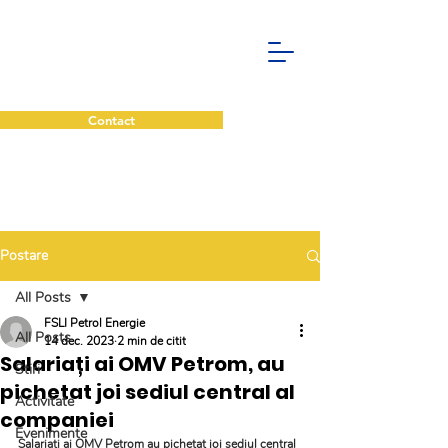
Contact
Postare
All Posts
FSLI Petrol Energie
All Posts
14 dec. 2023
2 min de citit
Salariați ai OMV Petrom, au
Stiri
pichetat joi sediul central al
Activitate
companiei
Evenimente
Salariaţi ai OMV Petrom au pichetat joi sediul central 