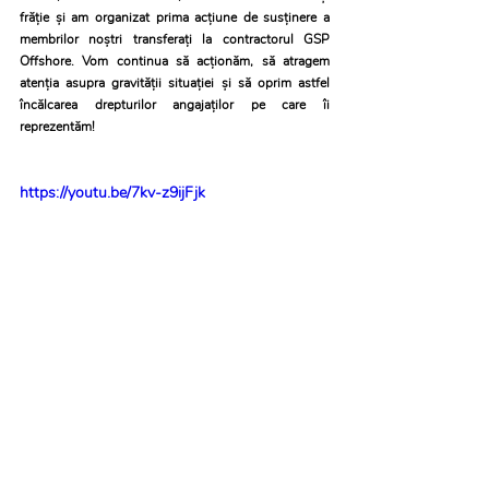
frăție și am organizat prima acțiune de susținere a 
membrilor noștri transferați la contractorul GSP 
Offshore. Vom continua să acționăm, să atragem 
atenția asupra gravității situației și să oprim astfel 
încălcarea drepturilor angajaților pe care îi 
reprezentăm!
https://youtu.be/7kv-z9ijFjk