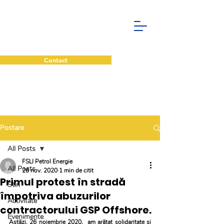
Contact
Postare
All Posts
FSLI Petrol Energie
All Posts
26 nov. 2020
1 min de citit
Primul protest în stradă
Stiri
împotriva abuzurilor
Activitate
contractorului GSP Offshore.
Evenimente
Astăzi, 26 noiembrie 2020,  am arătat solidaritate și 