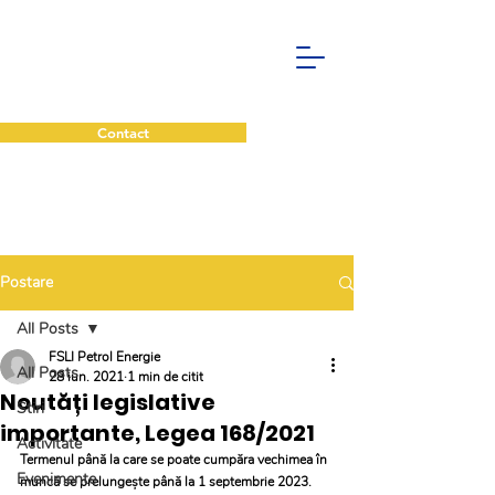
Contact
Postare
All Posts
FSLI Petrol Energie
All Posts
28 iun. 2021
1 min de citit
Noutăți legislative
Stiri
importante, Legea 168/2021
Activitate
Termenul până la care se poate cumpăra vechimea în 
Evenimente
muncă se prelungește până la 1 septembrie 2023. 