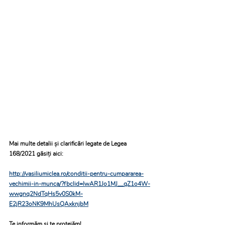
Mai multe detalii și clarificări legate de Legea 
168/2021 găsiți aici: 
http://vasiliumiclea.ro/conditii-pentru-cumpararea-
vechimii-in-munca/?fbclid=IwAR1Jo1MJ__qZ1o4W-
wwgnq2NdTqHs5v0S0kM-
E2jR23oNK9MhUsQAxknjbM
Te informăm și te protejăm!