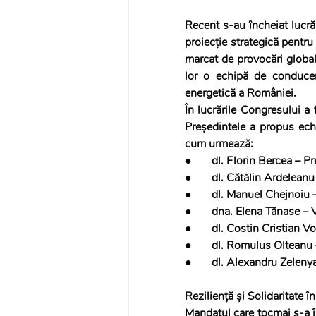
Recent s-au încheiat lucră
proiecție strategică pentru 
marcat de provocări globale
lor o echipă de conducere
energetică a României.
În lucrările Congresului a 
Președintele a propus ech
cum urmează:
●       
dl. Florin Bercea
 – P
●       dl. Cătălin Ardelea
●       dl. Manuel Chejnoiu
●       dna. Elena Tănase –
●       dl. Costin Cristian 
●       dl. Romulus Olteanu
●       dl. Alexandru Zelen
Reziliență și Solidaritate î
Mandatul care tocmai s-a î