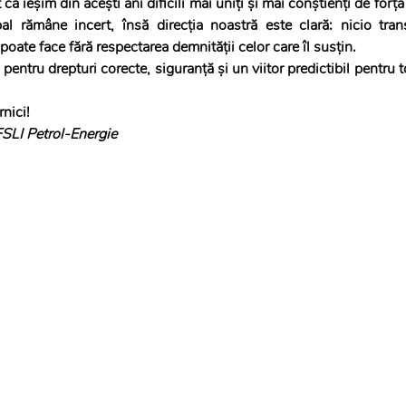
 ieșim din acești ani dificili mai uniți și mai conștienți de forța
al rămâne incert, însă direcția noastră este clară: nicio tran
poate face fără respectarea demnității celor care îl susțin.
entru drepturi corecte, siguranță și un viitor predictibil pentru t
nici!
FSLI Petrol-Energie