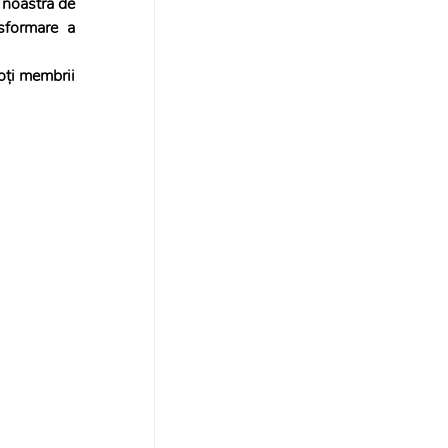
 noastră de 
sformare a 
oți membrii 