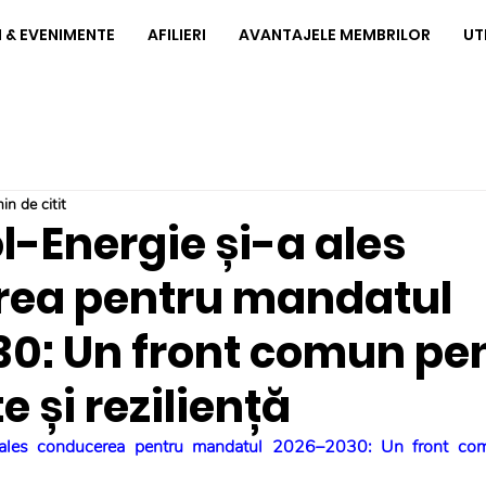
I & EVENIMENTE
AFILIERI
AVANTAJELE MEMBRILOR
UT
in de citit
ol-Energie și-a ales
ea pentru mandatul
0: Un front comun pe
 și reziliență
a ales conducerea pentru mandatul 2026–2030: Un front com