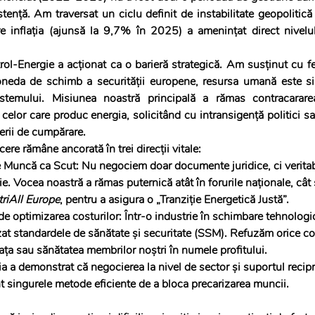
stență. Am traversat un ciclu definit de instabilitate geopolitică 
 inflația (ajunsă la 9,7% în 2025) a amenințat direct nivelul 
rol-Energie a acționat ca o barieră strategică. Am susținut cu fe
neda de schimb a securității europene, resursa umană este si
istemului. Misiunea noastră principală a rămas contracararea
celor care produc energia, solicitând cu intransigență politici sal
erii de cumpărare.
re rămâne ancorată în trei direcții vitale:
e Muncă ca Scut: Nu negociem doar documente juridice, ci veritab
. Vocea noastră a rămas puternică atât în forurile naționale, cât ș
triAll Europe
, pentru a asigura o „Tranziție Energetică Justă”.
e optimizarea costurilor: Într-o industrie în schimbare tehnologi
izat standardele de sănătate și securitate (SSM). Refuzăm orice 
iața sau sănătatea membrilor noștri în numele profitului.
ia a demonstrat că negocierea la nivel de sector și suportul recipr
unt singurele metode eficiente de a bloca precarizarea muncii.