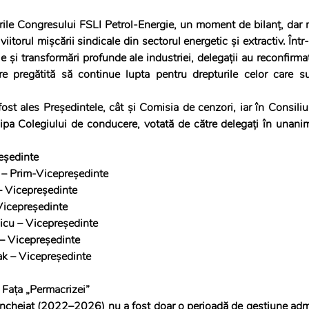
rile Congresului FSLI Petrol-Energie, un moment de bilanț, dar m
viitorul mișcării sindicale din sectorul energetic și extractiv. Într
 și transformări profunde ale industriei, delegații au reconfirmat
 pregătită să continue lupta pentru drepturile celor care su
fost ales Președintele, cât și Comisia de cenzori, iar în Consiliul
ipa Colegiului de conducere, votată de către delegați în unanim
reședinte
nu – Prim-Vicepreședinte
 – Vicepreședinte
 Vicepreședinte
Voicu – Vicepreședinte
 – Vicepreședinte
yak – Vicepreședinte
n Fața „Permacrizei”
ncheiat (2022–2026) nu a fost doar o perioadă de gestiune admin