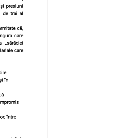
și presiuni 
de trai al 
rmitate că, 
ngura care 
 „sărăciei 
ariale care 
ile 
i în 
că 
compromis 
oc între 