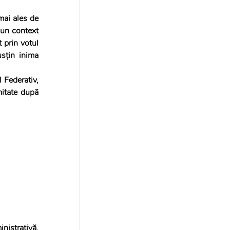
ai ales de 
-un context 
 prin votul 
sțin inima 
 Federativ, 
itate după 
istrativă, 