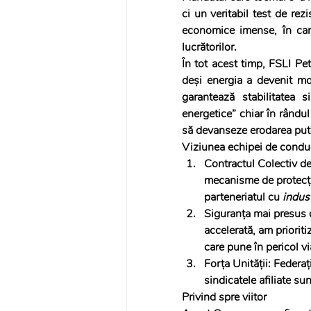
ci un veritabil test de rezi
economice imense, în care
lucrătorilor.
În tot acest timp, FSLI Pet
deși energia a devenit mo
garantează stabilitatea s
energetice” chiar în rândul 
să devanseze erodarea put
Viziunea echipei de conduce
Contractul Colectiv d
mecanisme de protecție
parteneriatul cu 
indus
Siguranța mai presus d
accelerată, am priorit
care pune în pericol v
Forța Unității: Federaț
sindicatele afiliate s
Privind spre viitor