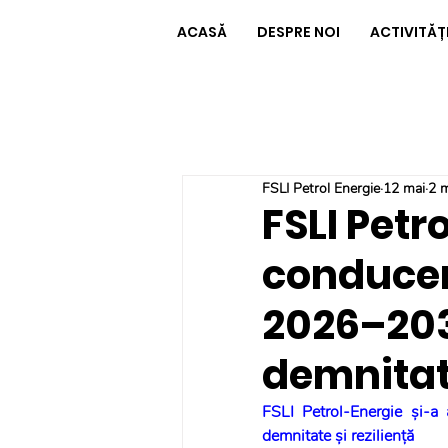
ACASĂ
DESPRE NOI
ACTIVITĂȚ
FSLI Petrol Energie
12 mai
2 m
FSLI Petr
conducer
2026–203
demnitate
FSLI Petrol-Energie și-
demnitate și reziliență