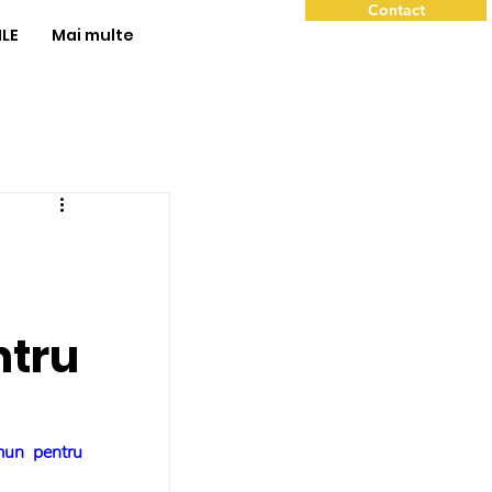
Contact
ILE
Mai multe
ntru
un pentru 