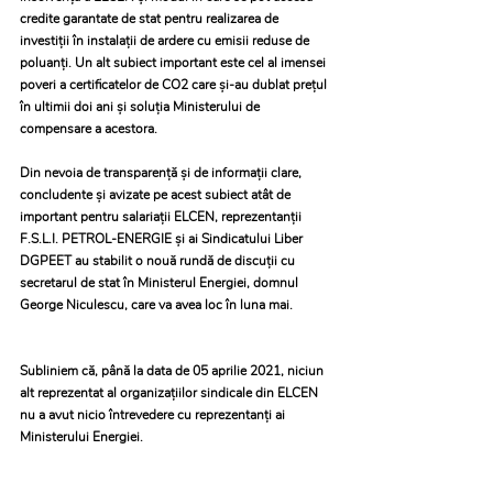
credite garantate de stat pentru realizarea de 
investiții în instalații de ardere cu emisii reduse de 
poluanți. Un alt subiect important este cel al imensei 
poveri a certificatelor de CO2 care și-au dublat prețul 
în ultimii doi ani și soluția Ministerului de 
Din nevoia de transparență și de informații clare, 
concludente și avizate pe acest subiect atât de 
important pentru salariații ELCEN, reprezentanții 
F.S.L.I. PETROL-ENERGIE și ai Sindicatului Liber 
DGPEET au stabilit o nouă rundă de discuții cu 
secretarul de stat în Ministerul Energiei, domnul 
George Niculescu, care va avea loc în luna mai.
Subliniem că, până la data de 05 aprilie 2021, niciun 
alt reprezentat al organizațiilor sindicale din ELCEN 
nu a avut nicio întrevedere cu reprezentanți ai 