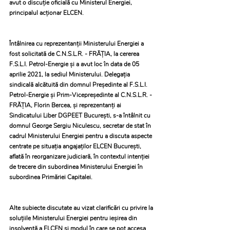
avut o discuție oficială cu Ministerul Energiei, 
principalul acționar ELCEN. 
Întâlnirea cu reprezentanții Ministerului Energiei a 
fost solicitată de C.N.S.L.R. - FRĂȚIA, la cererea 
F.S.L.I. Petrol-Energie și a avut loc în data de 05 
aprilie 2021, la sediul Ministerului. Delegația 
sindicală alcătuită din domnul Președinte al F.S.L.I. 
Petrol-Energie și Prim-Vicepreședinte al C.N.S.L.R. - 
FRĂȚIA, Florin Bercea, și reprezentanți ai 
Sindicatului Liber DGPEET București, s-a întâlnit cu 
domnul George Sergiu Niculescu, secretar de stat în 
cadrul Ministerului Energiei pentru a discuta aspecte 
centrate pe situația angajaților ELCEN București, 
aflată în reorganizare judiciară, în contextul intenției 
de trecere din subordinea Ministerului Energiei în 
subordinea Primăriei Capitalei. 
Alte subiecte discutate au vizat clarificări cu privire la 
soluțiile Ministerului Energiei pentru ieșirea din 
insolvență a ELCEN și modul în care se pot accesa 