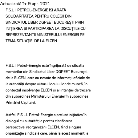
Actualizată în:
9 apr. 2021
F.S.L.I. PETROL-ENERGIE ÎȘI ARATĂ 
SOLIDARITATEA PENTRU COLEGII DIN 
SINDICATUL LIBER DGPEET BUCUREȘTI PRIN 
INIȚIEREA ȘI PARTICIPAREA LA DISCUȚIILE CU 
REPREZENTANȚII MINISTERULUI ENERGIEI PE 
TEMA SITUAȚIEI DE LA ELCEN
F.S.L.I. Petrol-Energie este îngrijorată de situația 
membrilor din Sindicatul Liber DGPEET București, 
de la ELCEN, care au nevoie de informații oficiale de 
la autorități despre viitorul locului lor de muncă, în 
contextul insolvenței ELCEN și al intenției de trecere 
din subordinea Ministerului Energiei în subordinea 
Astfel, F.S.L.I. Petrol-Energie a preluat inițiativa în 
dialogul cu autoritățile pentru clarificarea 
perspectivei reorganizării ELCEN, fiind singura 
organizație sindicală care, până la acest moment, a 