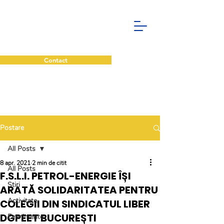
Contact
Postare
All Posts
8 apr. 2021
2 min de citit
All Posts
F.S.L.I. PETROL-ENERGIE ÎȘI
Stiri
ARATĂ SOLIDARITATEA PENTRU
Activitate
COLEGII DIN SINDICATUL LIBER
DGPEET BUCUREȘTI
Evenimente