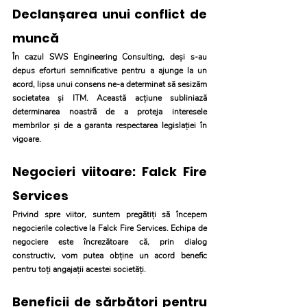
Declanșarea unui conflict de 
muncă
În cazul SWS Engineering Consulting, deși s-au 
depus eforturi semnificative pentru a ajunge la un 
acord, lipsa unui consens ne-a determinat să sesizăm 
societatea și ITM. Această acțiune subliniază 
determinarea noastră de a proteja interesele 
membrilor și de a garanta respectarea legislației în 
vigoare.
Negocieri viitoare: Falck Fire 
Services
Privind spre viitor, suntem pregătiți să începem 
negocierile colective la Falck Fire Services. Echipa de 
negociere este încrezătoare că, prin dialog 
constructiv, vom putea obține un acord benefic 
pentru toți angajații acestei societăți.
Beneficii de sărbători pentru 