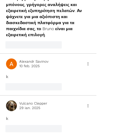
μπόνους, γρήγορες αναλήψεις και 
εξαιρετική εξυπηρέτηση πελατών. Αν 
ψάχνετε για μια αξιόπιστη και 
διασκεδαστική πλατφόρμα για τα 
παιχνίδια σας, το Bruno είναι μια 
εξαιρετική επιλογή.
Apreciază
Răspunde
Alexandr Savinov
10 feb. 2025
k
Apreciază
Răspunde
Vulcano Clepper
29 ian. 2025
k
Apreciază
Răspunde