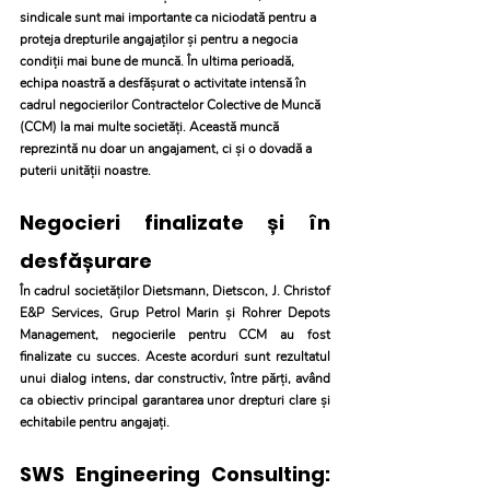
sindicale sunt mai importante ca niciodată pentru a 
proteja drepturile angajaților și pentru a negocia 
condiții mai bune de muncă. În ultima perioadă, 
echipa noastră a desfășurat o activitate intensă în 
cadrul negocierilor Contractelor Colective de Muncă 
(CCM) la mai multe societăți. Această muncă 
reprezintă nu doar un angajament, ci și o dovadă a 
puterii unității noastre.
Negocieri finalizate și în 
desfășurare
În cadrul societăților Dietsmann, Dietscon, J. Christof 
E&P Services, Grup Petrol Marin și Rohrer Depots 
Management, negocierile pentru CCM au fost 
finalizate cu succes. Aceste acorduri sunt rezultatul 
unui dialog intens, dar constructiv, între părți, având 
ca obiectiv principal garantarea unor drepturi clare și 
echitabile pentru angajați.
SWS Engineering Consulting: 