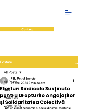
Contact
Postare
All Posts
FSLI Petrol Energie
All Posts
16 dec. 2024
2 min de citit
Eforturi Sindicale Susținute
Stiri
pentru Drepturile Angajaților
Activitate
și Solidaritatea Colectivă
Evenimente
Într-un climat economic și social dinamic, eforturile 