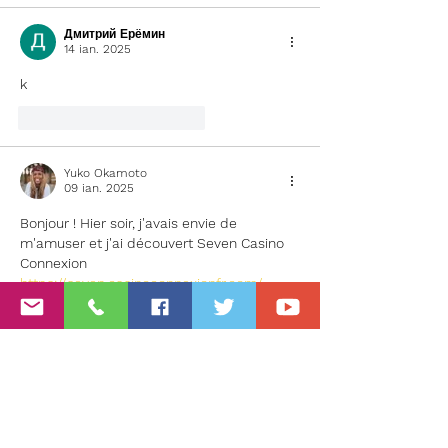
Дмитрий Ерёмин
14 ian. 2025
k
Apreciază
Răspunde
Yuko Okamoto
09 ian. 2025
Bonjour ! Hier soir, j'avais envie de 
m'amuser et j'ai découvert Seven Casino 
Connexion 
https://seven.casinoconnexionfr.com/
 , 
une plateforme qui a surpassé toutes 
mes attentes. L'interface est élégante et 
intuitive, ce qui facilite la navigation, 
même pour les nouveaux joueurs. Ce qui 
m'a le plus impressionné, c'est la diversité 
des jeux disponibles : des machines à 
sous innovantes, des jeux de cartes 
passionnants et des jackpots progressifs 