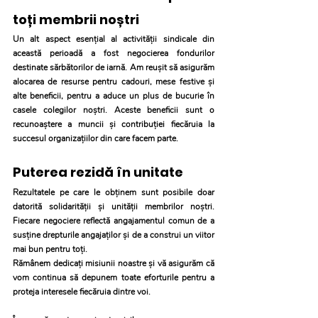
toți membrii noștri
Un alt aspect esențial al activității sindicale din 
această perioadă a fost negocierea fondurilor 
destinate sărbătorilor de iarnă. Am reușit să asigurăm 
alocarea de resurse pentru cadouri, mese festive și 
alte beneficii, pentru a aduce un plus de bucurie în 
casele colegilor noștri. Aceste beneficii sunt o 
recunoaștere a muncii și contribuției fiecăruia la 
succesul organizațiilor din care facem parte.
Puterea rezidă în unitate
Rezultatele pe care le obținem sunt posibile doar 
datorită solidarității și unității membrilor noștri. 
Fiecare negociere reflectă angajamentul comun de a 
susține drepturile angajaților și de a construi un viitor 
mai bun pentru toți.
Rămânem dedicați misiunii noastre și vă asigurăm că 
vom continua să depunem toate eforturile pentru a 
proteja interesele fiecăruia dintre voi. 