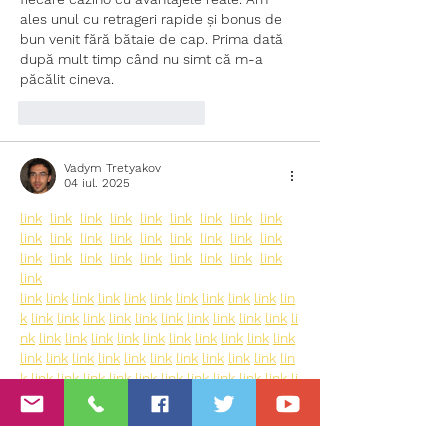
ales unul cu retrageri rapide și bonus de 
bun venit fără bătaie de cap. Prima dată 
după mult timp când nu simt că m-a 
păcălit cineva.
Apreciază
Răspunde
Vadym Tretyakov
04 iul. 2025
link
link
link
link
link
link
link
link
link
link
link
link
link
link
link
link
link
link
link
link
link
link
link
link
link
link
link
link
link
link
link
link
link
link
link
link
link
link
lin
k
link
link
link
link
link
link
link
link
link
link
li
nk
link
link
link
link
link
link
link
link
link
link
link
link
link
link
link
link
link
link
link
link
lin
k
link
link
link
link
link
link
link
link
link
link
li
nk
link
link
link
link
link
link
link
link
link
link
link
link
link
link
link
link
link
link
link
link
lin
k
link
link
link
link
link
link
link
link
link
link
li