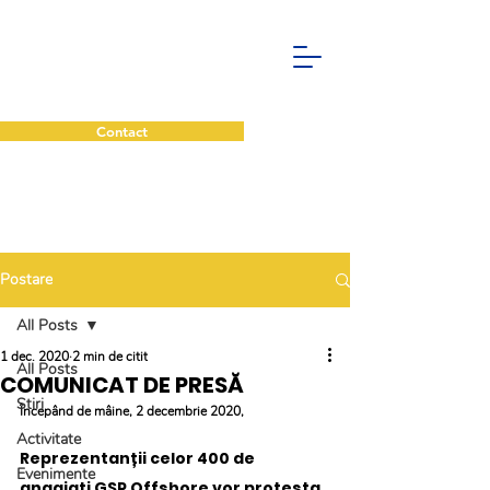
Contact
Postare
All Posts
1 dec. 2020
2 min de citit
All Posts
COMUNICAT DE PRESĂ
Stiri
Începând de mâine, 2 decembrie 2020,
Activitate
Reprezentanții celor 400 de 
Evenimente
angajați GSP Offshore vor protesta 