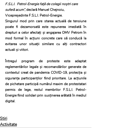
F.S.L.I.  Petrol-Energie față de colegii noștri care 
suferă acum”,
 declară Manuel Chejnoiu, 
Vicepreședinte F.S.L.I. Petrol-Energie.
Singurul mod prin care starea actuală de tensiune 
poate fi dezamorsată este repunerea imediată în 
drepturi a celor afectați și angajarea OMV Petrom în 
mod formal în acțiuni concrete care să conducă la 
evitarea unor situații similare cu alți contractori 
actuali și viitori. 
Întregul program de proteste este adaptat 
reglementărilor legale și recomandărilor generate de 
contextul creat de pandemia COVID-19, protecția și 
siguranța participanților fiind prioritare. La acțiunile 
de pichetare participă numărul maxim de protestatari 
permis de lege, restul membrilor F.S.L.I. Petrol-
Energie fiind solidari prin susținerea arătată în mediul 
digital.
Stiri
Activitate