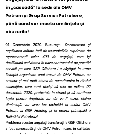
în „cascadă" la sedii ale OMV 
Petrom și Grup Servicii Petroliere, 
până când vor înceta umilințele și 
abuzurile!
01 Decembrie 2020, București.
 Dezinteresul și 
nepăsarea arătate față de revendicările exprimate de 
reprezentanții celor 400 de angajați, care își 
desfășoară activitatea în baza contractului de prestări 
servicii pe care GSP Offshore l-a câștigat în urma 
licitației organizate anul trecut de OMV Petrom, au 
crescut și mai mult starea de nemulțumire în rândul 
salariaților, care sunt deciși să reia de mâine, 02 
decembrie 2020, protestele în stradă și să continue 
lupta pentru drepturile lor cât va fi cazul. Maine 
dimineață, vor avea loc pichetări la sediul OMV 
Petrom, la GSP Holding și la poarta principală a 
Rafinăriei Petrobrazi.
Problema acestor angajați transferați la GSP Offshore 
a fost cunoscută și de OMV Petrom care, în calitatea 