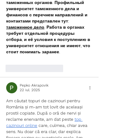
таможенных органов. Профильный 
университет таможенного дела и 
финансов с перечнем направлений и 
контактами представлен тут: 
таможенное дело
. Работа в органах 
требует отдельной процедуры 
отбора, и её условия к поступлению в 
университет отношения не имеют, что 
стоит понимать заранее.
Apreciază
Răspunde
Pepko Akrapovik
22 iul. 2025
Am căutat topuri de cazinouri pentru 
România și m-am tot lovit de aceleași 
prostii copiate. După o oră de nervi și 
reclame enervante, am dat peste 
top 
cazinouri online
 care, culmea, chiar avea 
sens. Nu doar că era clar, dar explica 
fiecare cazino cu avantajele reale. Am 