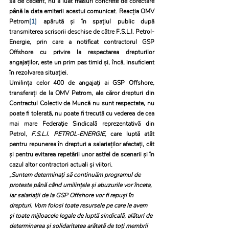
sa de cedent, nu a luat măsuri concrete de corectare 
până la data emiterii acestui comunicat. Reacția OMV 
Petrom
[1]
 apărută și în spațiul public după 
transmiterea scrisorii deschise de către F.S.L.I. Petrol-
Energie, prin care a notificat contractorul GSP 
Offshore cu privire la respectarea drepturilor 
angajaților, este un prim pas timid și, încă, insuficient 
în rezolvarea situației. 
Umilința celor 400 de angajați ai GSP Offshore, 
transferați de la OMV Petrom, ale căror drepturi din 
Contractul Colectiv de Muncă nu sunt respectate, nu 
poate fi tolerată, nu poate fi trecută cu vederea de cea 
mai mare Federație Sindicală reprezentativă din 
Petrol, 
F.S.L.I. PETROL-ENERGIE
, care luptă atât 
pentru repunerea în drepturi a salariaților afectați, cât 
și pentru evitarea repetării unor astfel de scenarii și în 
cazul altor contractori actuali și viitori. 
„Suntem determinați să continuăm programul de 
proteste până când umilințele și abuzurile vor înceta, 
iar salariații de la GSP Offshore vor fi repuși în 
drepturi. Vom folosi toate resursele pe care le avem 
și toate mijloacele legale de luptă sindicală, alături de 
determinarea și solidaritatea arătată de toți membrii 